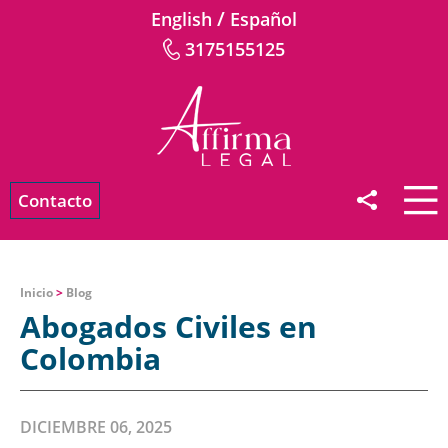
/
English
Español
3175155125
Contacto
Inicio
>
Blog
Abogados Civiles en
Colombia
DICIEMBRE 06, 2025