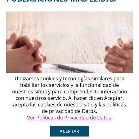
Utilizamos cookies y tecnologías similares para
habilitar los servicios y la funcionalidad de
nuestros sitios y para comprender tu interacción
con nuestros servicio. Al hacer clic en Aceptar,
Michell
acepta las cookies de nuestro sitio y las políticas
Agente en Línea
Chatea ahora
de privacidad de Datos.
Divorcio de Mutuo Acuerdo: Requisitos, trámite y
Ver Políticas de Privacidad de Datos.
qué pasa si hay hijos o...
ACEPTAR