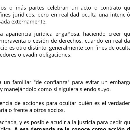
os o más partes celebran un acto o contrato q
ines jurídicos, pero en realidad oculta una intenci
esada externamente.
a apariencia jurídica engañosa, haciendo creer q
ompraventa o cesión de derechos, cuando en realid
cio es otro distinto, generalmente con fines de ocult
eedores o evadir obligaciones.
un familiar "de confianza" para evitar un embarg
 y manejándolo como si siguiera siendo suyo.
encia de acciones para ocultar quién es el verdade
ria o frente a otros socios.
achada, y es posible acudir a la justicia para pedir q
ídica.
A esa demanda se le conoce como acción 