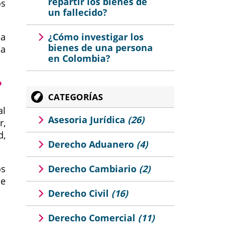
repartir los bienes de
os
un fallecido?
la
¿Cómo investigar los
bienes de una persona
la
en Colombia?
?
CATEGORÍAS
al
Asesoria Jurídica
(26)
r,
d,
Derecho Aduanero
(4)
os
Derecho Cambiario
(2)
de
Derecho Civil
(16)
Derecho Comercial
(11)