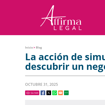
Inicio
>
Blog
La acción de sim
descubrir un nego
OCTUBRE 31, 2025
54.94
K