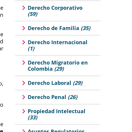
ue
Derecho Corporativo
(59)
ón
Derecho de Familia
(35)
ue
ad
Derecho Internacional
ar
(1)
Derecho Migratorio en
Colombia
(29)
Derecho Laboral
(29)
o,
Derecho Penal
(26)
ro
Propiedad Intelectual
(33)
ue
de
Asuntos Regulatorios