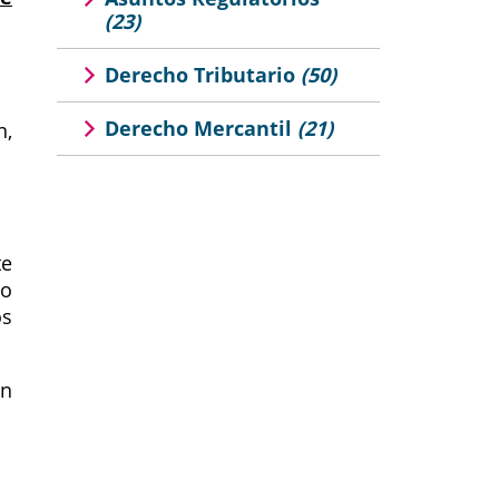
(23)
Derecho Tributario
(50)
Derecho Mercantil
(21)
n,
te
to
os
ón