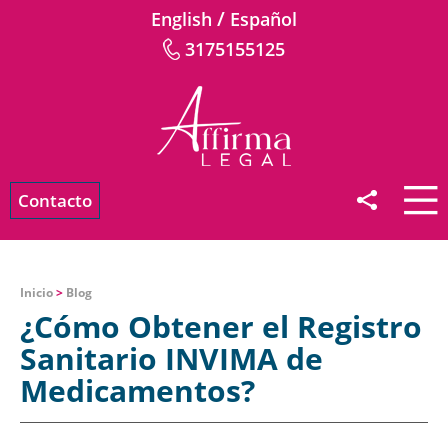
/
English
Español
3175155125
Contacto
Inicio
>
Blog
¿Cómo Obtener el Registro
Sanitario INVIMA de
Medicamentos?