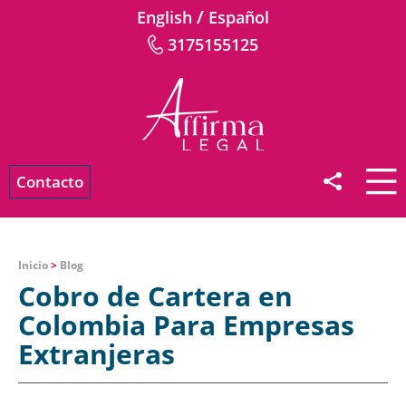
/
English
Español
3175155125
Contacto
Inicio
>
Blog
Cobro de Cartera en
Colombia Para Empresas
Extranjeras