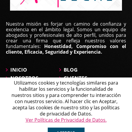
Nuestra misión es forjar un camino de confianza y
excelencia en el ámbito legal. Somos un equipo de
abogados y profesionales de alto perfil, unidos para
crear una firma que refleja nuestros valores
fundamentales:
Honestidad, Compromiso con el
cliente, Eficacia, Seguridad y Experiencia.
INICIO
BLOG
NOSOTROS
CLIENTES
Utilizamos cookies y tecnologías similares para
ÁREAS DE
CONTÁCTANOS
habilitar los servicios y la funcionalidad de
PRÁCTICA
MAPA DEL SITIO
nuestros sitios y para comprender tu interacción
PREGUNTAS
con nuestros servicio. Al hacer clic en Aceptar,
Michell
acepta las cookies de nuestro sitio y las políticas
Agente en Línea
Chatea ahora
de privacidad de Datos.
Política de Tratamiento de Datos
Ver Políticas de Privacidad de Datos.
Copyright © 2026 Affirma Legal • Todos los derechos