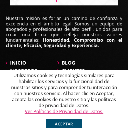
Nuestra misión es forjar un camino de confianza y
excelencia en el ámbito legal. Somos un equipo de
abogados y profesionales de alto perfil, unidos para
crear una firma que refleja nuestros valores
fundamentales:
Honestidad, Compromiso con el
cliente, Eficacia, Seguridad y Experiencia.
INICIO
BLOG
NOSOTROS
CLIENTES
Utilizamos cookies y tecnologías similares para
ÁREAS DE
CONTÁCTANOS
habilitar los servicios y la funcionalidad de
PRÁCTICA
MAPA DEL SITIO
nuestros sitios y para comprender tu interacción
PREGUNTAS
con nuestros servicio. Al hacer clic en Aceptar,
Michell
acepta las cookies de nuestro sitio y las políticas
Agente en Línea
Chatea ahora
de privacidad de Datos.
Política de Tratamiento de Datos
Ver Políticas de Privacidad de Datos.
Copyright © 2026 Affirma Legal • Todos los derechos
reservados.
ACEPTAR