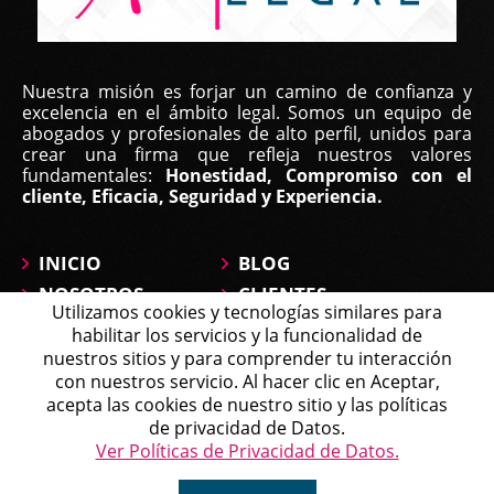
Nuestra misión es forjar un camino de confianza y
excelencia en el ámbito legal. Somos un equipo de
abogados y profesionales de alto perfil, unidos para
crear una firma que refleja nuestros valores
fundamentales:
Honestidad, Compromiso con el
cliente, Eficacia, Seguridad y Experiencia.
INICIO
BLOG
NOSOTROS
CLIENTES
Utilizamos cookies y tecnologías similares para
ÁREAS DE
CONTÁCTANOS
habilitar los servicios y la funcionalidad de
PRÁCTICA
MAPA DEL SITIO
nuestros sitios y para comprender tu interacción
PREGUNTAS
con nuestros servicio. Al hacer clic en Aceptar,
Michell
acepta las cookies de nuestro sitio y las políticas
Agente en Línea
Chatea ahora
de privacidad de Datos.
Política de Tratamiento de Datos
Ver Políticas de Privacidad de Datos.
Copyright © 2026 Affirma Legal • Todos los derechos