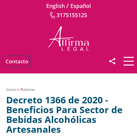
/
English
Español
3175155125
Contacto
Inicio
>
Noticias
Decreto 1366 de 2020 -
Beneficios Para Sector de
Bebidas Alcohólicas
Artesanales