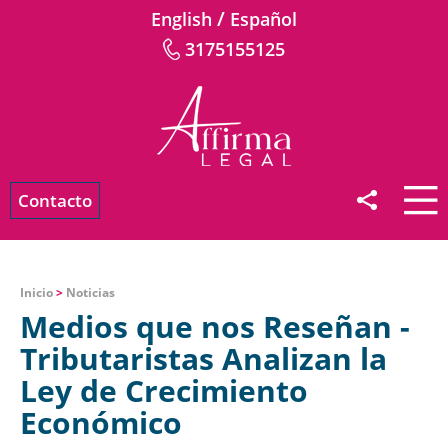
/
English
Español
3175155125
Contacto
Inicio
>
Noticias
Medios que nos Reseñan -
Tributaristas Analizan la
Ley de Crecimiento
Económico