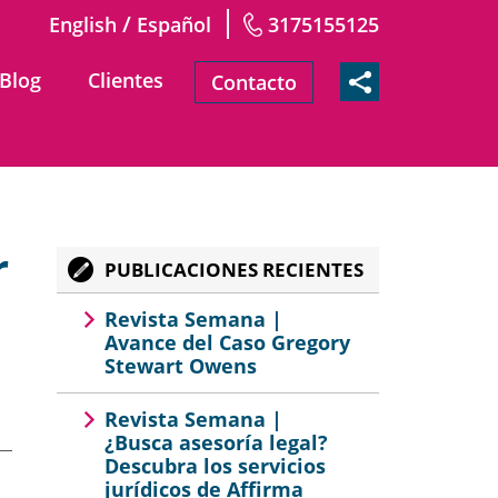
/
English
Español
3175155125
Blog
Clientes
Contacto
r
PUBLICACIONES RECIENTES
Revista Semana |
Avance del Caso Gregory
Stewart Owens
Revista Semana |
¿Busca asesoría legal?
Descubra los servicios
jurídicos de Affirma