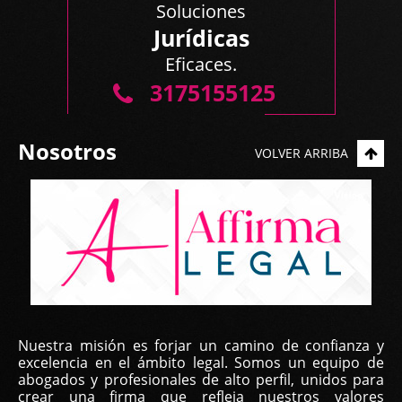
Soluciones
Nos gustó mucho su trabajo y profesionalismo.
Jurídicas
Mis mejores deseos y lo estaremos contactando si
Eficaces.
...
3175155125
Nosotros
VOLVER ARRIBA
Yilka Real, | Feb 22, 2023
Nuestra misión es forjar un camino de confianza y
Buen día, estimado equipo
excelencia en el ámbito legal. Somos un equipo de
abogados y profesionales de alto perfil, unidos para
Primero que todo para darles las gracias por su
crear una firma que refleja nuestros valores