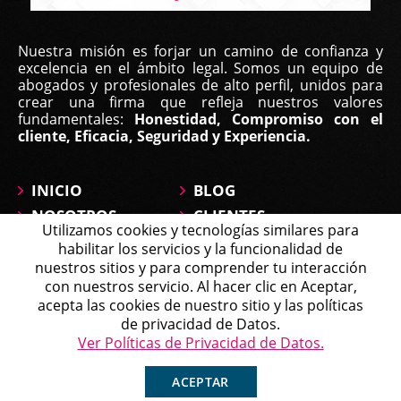
Yilka Real, | Feb 22, 2023
Nuestra misión es forjar un camino de confianza y
Buen día, estimado equipo
excelencia en el ámbito legal. Somos un equipo de
abogados y profesionales de alto perfil, unidos para
Primero que todo para darles las gracias por su
crear una firma que refleja nuestros valores
fundamentales:
Honestidad, Compromiso con el
excelente labor. Estamos muy agradecidos
cliente, Eficacia, Seguridad y Experiencia.
especialmente con la Lic. María José Montañez que
ha estado a nuestro lado ...
INICIO
BLOG
NOSOTROS
CLIENTES
Utilizamos cookies y tecnologías similares para
ÁREAS DE
CONTÁCTANOS
habilitar los servicios y la funcionalidad de
PRÁCTICA
MAPA DEL SITIO
nuestros sitios y para comprender tu interacción
PREGUNTAS
con nuestros servicio. Al hacer clic en Aceptar,
Michell
acepta las cookies de nuestro sitio y las políticas
Agente en Línea
Chatea ahora
de privacidad de Datos.
Política de Tratamiento de Datos
Ver Políticas de Privacidad de Datos.
Copyright © 2026 Affirma Legal • Todos los derechos
reservados.
ACEPTAR