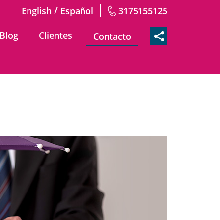
/
English
Español
3175155125
Blog
Clientes
Contacto