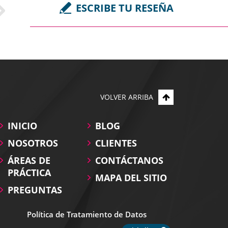
ESCRIBE TU RESEÑA
VOLVER ARRIBA
INICIO
BLOG
o,
NOSOTROS
CLIENTES
 proceso.
ÁREAS DE
CONTÁCTANOS
PRÁCTICA
MAPA DEL SITIO
alismo.
PREGUNTAS
ndo si ...
Política de Tratamiento de Datos