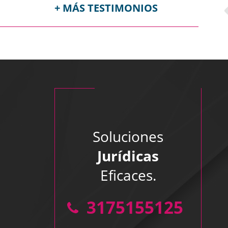
+ MÁS TESTIMONIOS
B
Soluciones
Muchas g
Jurídicas
Eficaces.
Nos gu
Mis mejor
3175155125